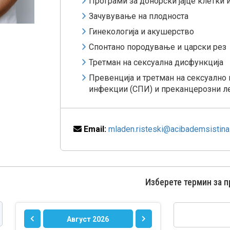
Програми за донорски јајце клетки 
Зачувување на плодноста
Гинекологија и акушерство
Спонтано породување и царски рез
Третман на сексуална дисфункција
Превенција и третман на сексуално
инфекции (СПИ) и преканцерозни л
Email:
mladen.risteski@acibademsistina
Изберете термин за 
Август 2026