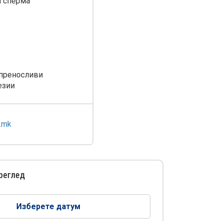
и сперма
 преносливи
езии
.mk
преглед
Изберете датум