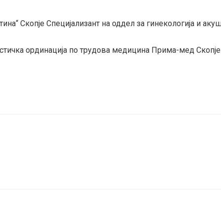
ина“ Скопје Специјализант на оддел за гинекологија и аку
истичка ординација по трудова медицина Прима-мед Скопје