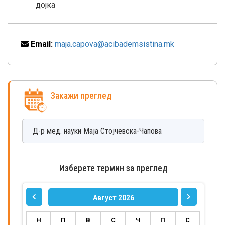
дојка
Email:
maja.capova@acibademsistina.mk
Закажи преглед
Д-р мед. науки
Маја
Стојчевска-Чапова
Изберете термин за преглед
Август 2026
Н
П
В
С
Ч
П
С