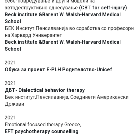
себе-повредување и други модели на
автодеструктивно однесување
(CBT for self-injury)
Beck institute &Barent W. Walsh-Harvard Medical
School
БЕК Инситут Пенсилванија во соработка со професори
на Харвард Универзитет
Beck institute &Barent W. Walsh-Harvard Medical
School
2021
Обука за проект E-PLH Родителство-Unicef
2021
ДБТ- Dialectical behavior therapy
Бек институт,Пенсилванија, Соединети Американски
Држави
2021
Emotional focused therapy Greece,
EFT psychotherapy counselling