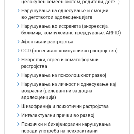
целокупен семеен систем, родители, дете…)
Нарушувања на однесување и емоции
во детствотои адолесценцијата
Нарушувања во исхраната (анорексија,
булимија, компулсивно прејадување, ARFID)
Афективни растројства
OCD (опсесивно компулсивно растројство)
Невротски, стрес и соматоформни
растројства
Нарушувања на психолошкиот развој
Нарушувања на личност и однесување кај
возрасни (релевантни за доцна
адолесценција)
Шизофренија и психотични растројства
Интелектуални пречки во развој
Психички и бихејвиорални нарушувања
поради употреба на психоактивни