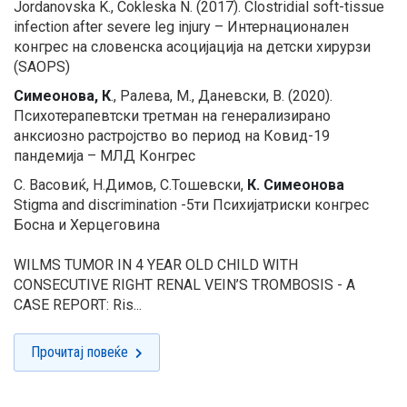
Jordanovska K., Cokleska N. (2017). Clostridial soft-tissue
infection after severe leg injury – Интернационален
конгрес на словенска асоцијација на детски хирурзи
(SAOPS)
Симеонова, К
., Ралева, М., Даневски, В. (2020).
Психотерапевтски третман на генерализирано
анксиозно растројство во период на Ковид-19
пандемија – МЛД Конгрес
С. Васовиќ, Н.Димов, С.Тошевски,
К. Симеонова
Stigma and discrimination -5ти Психијатриски конгрес
Босна и Херцеговина
WILMS TUMOR IN 4 YEAR OLD CHILD WITH
CONSECUTIVE RIGHT RENAL VEIN’S TROMBOSIS - A
CASE REPORT: Ris...
Прочитај повеќе