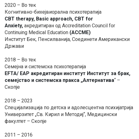
2020 – Во тек
Когнитивно-бихејвиорална психотерапија
CBT therapy, Basic approach, CBT for
Anxiety,
акредитиран од Accreditation Council for
Continuing Medical Education
(ACCME)
Институт Бек, Пенсилванија, Соединети Американски
Држави
2018 – Во тек
Семејна и системска психотерапија
EFTA/ EAP акредитиран институт Институт за брак,
семејство и системска пракса „Алтернатива
“ –
Скопје
2018 – 2023
Специјализација по детска и адолесцентна психијатрија
Универзитет „Св. Кирил и Методиј“, Медицински
факултет – Скопје
2011 – 2016