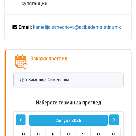
супстанции
Email:
kamelija.simeonova@acibademsistina.mk
Закажи преглед
Д-р
Камелија
Симеонова
Изберете термин за преглед
Август 2026
Н
П
В
С
Ч
П
С