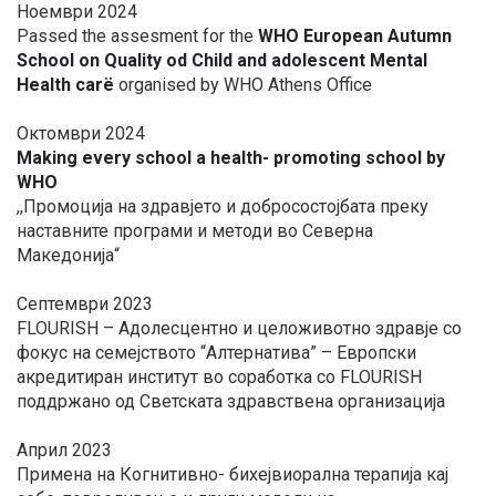
Ноември 2024
Passed the assesment for the
WHO European Autumn
School on Quality od Child and adolescent Mental
Health carë
organised by WHO Athens Office
Октомври 2024
Making every school a health- promoting school by
WHO
,,Промоција на здравјето и добросостојбата преку
наставните програми и методи во Северна
Македонија“
Септември 2023
FLOURISH – Адолесцентно и целоживотно здравје со
фокус на семејството “Алтернатива” – Европски
акредитиран институт во соработка со FLOURISH
поддржано од Светската здравствена организација
Април 2023
Примена на Когнитивно- бихејвиорална терапија кај