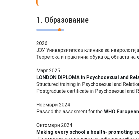
1. Образование
2026
ЈЗУ Универзитетска клиника за неврологиј
Теоретска и практична обука од областа на
Март 2025
LONDON DIPLOMA in Psychosexual and Rela
Structured training in Psychosexual and Relati
Postgraduate certificate in Psychosexual and 
Ноември 2024
Passed the assesment for the
WHO European A
Октомври 2024
Making every school a health- promoting 
,,Промоција на здравјето и добросостојбат