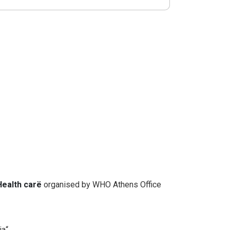
Health carë
organised by WHO Athens Office
ја“