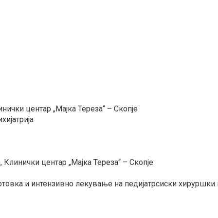
инички центар „Мајка Тереза“ – Скопје
хијатрија
, Клинички центар „Мајка Тереза“ – Скопје
товка и интензивно лекување на педијатрсиски хируршки п