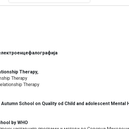
а
електроенцефалографија
tionship Therapy,
onship Therapy
Relationship Therapy
utumn School on Quality od Child and adolescent Mental 
school by WHO
а преку наставните програми и методи во Северна Македони