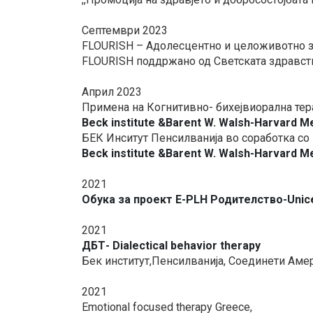
Септември 2023
FLOURISH – Адолесцентно и целоживотно зд
FLOURISH поддржано од Светската здравст
Април 2023
Примена на Когнитивно- бихејвиорална тер
Beck institute &Barent W. Walsh-Harvard M
БЕК Инситут Пенсилванија во соработка со
Beck institute &Barent W. Walsh-Harvard M
2021
Обука за проект E-PLH Родителство-Unic
2021
ДБТ- Dialectical behavior therapy
Бек институт,Пенсилванија, Соединети Ам
2021
Emotional focused therapy Greece,