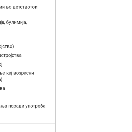
и во детствотои
а, булимија,
јство)
стројства
ј
е кај возрасни
)
тва
ања поради употреба