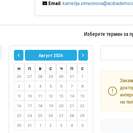
Email:
kamelija.simeonova@acibademsis
Изберете термин за 
Август 2026
Н
П
В
С
Ч
П
С
26
27
28
29
30
31
1
Закаж
2
3
4
5
6
7
8
докто
интер
9
10
11
12
13
14
15
на те
16
17
18
19
20
21
22
23
24
25
26
27
28
29
30
31
1
2
3
4
5