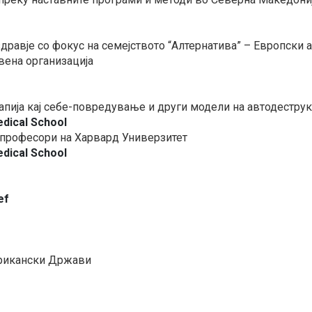
равје со фокус на семејството “Алтернатива” – Европски а
вена организација
апија кај себе-повредување и други модели на автодестр
edical School
 професори на Харвард Универзитет
edical School
ef
ерикански Држави