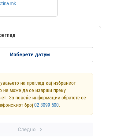
tina.mk
преглед
Изберете датум
увањето на преглед кај избраниот
р не може да се изврши преку
нет. За повеќе информации обратете се
лефонскиот број
02 3099 500
.
Следно