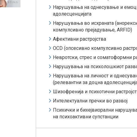
Нарушувања на однесување и емоци
адолесценцијата
Нарушувања во исхраната (анорексиј
компулсивно прејадување, ARFID)
Афективни растројства
OCD (опсесивно компулсивно растро
Невротски, стрес и соматоформни ра
Нарушувања на психолошкиот разво
Нарушувања на личност и однесувањ
(релевантни за доцна адолесценција
Шизофренија и психотични растројс
Интелектуални пречки во развој
Психички и бихејвиорални нарушув
на психоактивни супстанции