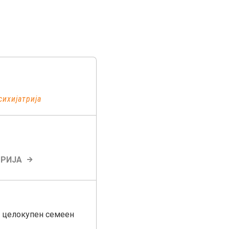
сихијатрија
ТРИЈА
, целокупен семеен