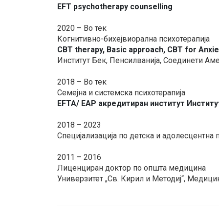
EFT psychotherapy counselling
2020 – Во тек
Когнитивно-бихејвиорална психотерапија
CBT therapy, Basic approach, CBT for Anxie
Институт Бек, Пенсилванија, Соединети А
2018 – Во тек
Семејна и системска психотерапија
EFTA/ EAP акредитиран институт Институт
2018 – 2023
Специјализација по детска и адолесцентна п
2011 – 2016
Лиценциран доктор по општа медицина
Универзитет „Св. Кирил и Методиј“, Медици