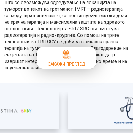
што се овозможува одредување на локацијата на
туморот во текот на третманот. IMRT – радиотерапија
со модулиран интензитет, се постигнуваат високи дози
на зрачна терапија и максимална заштита на здравото
околно ткиво. Технологијата SRT/ SRC овозможува
радиотерапија и радиохирургија. Со помош на трите
технологии во TRILOGY се добива ефикасна зрачна
терапија на тумори со мали димензии. Благодарение на
својствата на TRILOGY специјалистите можат да ја
извршат интервенцијата за многу пократко време и на
ЗАКАЖИ ПРЕГЛЕД
поуспешен начин.