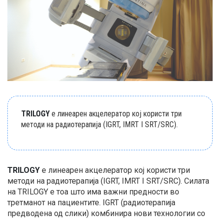
TRILOGY
е линеарен акцелератор кој користи три
методи на радиотерапија (IGRT, IMRT I SRT/SRC).
TRILOGY
е линеарен акцелератор кој користи три
методи на радиотерапија (IGRT, IMRT I SRT/SRC). Силата
на TRILOGY е тоа што има важни предности во
третманот на пациентите. IGRT (радиотерапија
предводена од слики) комбинира нови технологии со