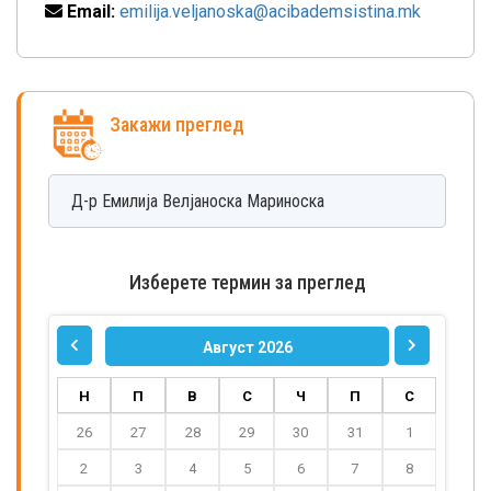
Email:
emilija.veljanoska@acibademsistina.mk
Закажи преглед
Д-р
Емилија
Велјаноска Мариноска
Изберете термин за преглед
Август 2026
Н
П
В
С
Ч
П
С
26
27
28
29
30
31
1
2
3
4
5
6
7
8