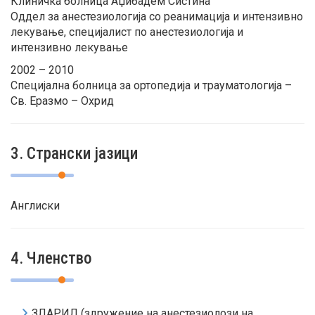
Клиничка болница Аџибадем Систина
Оддел за анестезиологија со реанимација и интензивно
лекување, специјалист по анестезиологија и
интензивно лекување
2002 – 2010
Специјална болница за ортопедија и трауматологија –
Св. Еразмо – Охрид
3. Странски јазици
Англиски
4. Членство
ЗЛАРИЛ (здружение на анестезиолози на