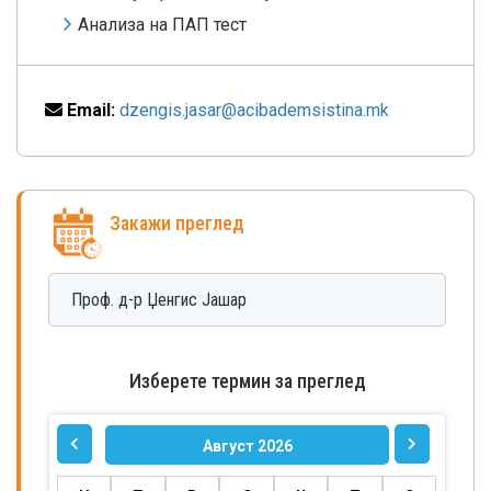
Анализа на ПАП тест
Email:
dzengis.jasar@acibademsistina.mk
Закажи преглед
Проф. д-р
Џенгис
Јашар
Изберете термин за преглед
Август 2026