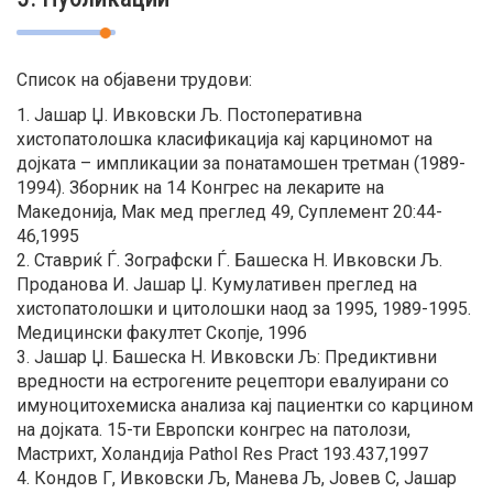
Список на објавени трудови:
1. Јашар Џ. Ивковски Љ. Постоперативна
хистопатолошка класификација кај карциномот на
дојката – импликации за понатамошен третман (1989-
1994). Зборник на 14 Конгрес на лекарите на
Македонија, Мак мед преглед 49, Суплемент 20:44-
46,1995
2. Ставриќ Ѓ. Зографски Ѓ. Башеска Н. Ивковски Љ.
Проданова И. Јашар Џ. Кумулативен преглед на
хистопатолошки и цитолошки наод за 1995, 1989-1995.
Медицински факултет Скопје, 1996
3. Јашар Џ. Башеска Н. Ивковски Љ: Предиктивни
вредности на естрогените рецептори евалуирани со
имуноцитохемиска анализа кај пациентки со карцином
на дојката. 15-ти Европски конгрес на патолози,
Мастрихт, Холандија Pathol Res Pract 193.437,1997
4. Кондов Г, Ивковски Љ, Манева Љ, Јовев С, Јашар