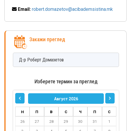
Email:
robert.domazetov@acibademsistina.mk
Закажи преглед
Д-р
Роберт
Домазетов
Изберете термин за преглед
Август 2026
Н
П
В
С
Ч
П
С
26
27
28
29
30
31
1