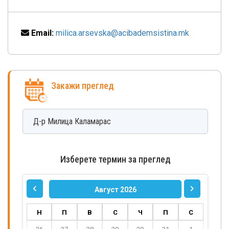
Email:
milica.arsevska@acibademsistina.mk
Закажи преглед
Д-р
Милица
Каламарас
Изберете термин за преглед
Август 2026
Н
П
В
С
Ч
П
С