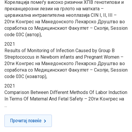
Kорелација помеѓу високо ризични ХПВ генотипови и
преканцерозни лезии на грлото на матката –
цервикална интраепителна неоплазија CIN I, II, III –
20ти Конгрес на Македонското Лекарско Друштво во
соработка со Медицинскиот Факултет – Скопје, Session
code 03C (автор),
2021
Results of Monitoring of Infection Caused by Group B
Streptococcus in Newborn infants and Pregnant Women –
20ти Конгрес на Македонското Лекарско Друштво во
соработка со Медицинскиот Факултет – Скопје, Session
code 03C (коавтор),
2021
Comparison Between Different Methods Of Labor Induction
In Terms Of Maternal And Fetal Safety – 20ти Конгрес на
...
Прочитај повеќе