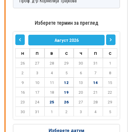
Проф. д-р
Корнелија
Трајкова
Изберете термин за преглед
Август 2026
Н
П
В
С
Ч
П
С
26
27
28
29
30
31
1
2
3
4
5
6
7
8
9
10
11
12
13
14
15
16
17
18
19
20
21
22
23
24
25
26
27
28
29
30
31
1
2
3
4
5
Изберете датум