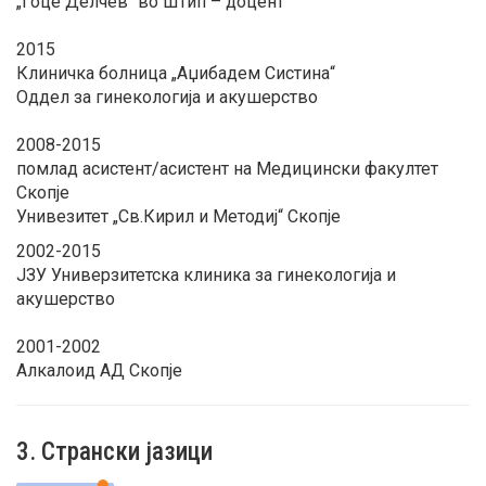
„Гоце Делчев“ во Штип – доцент
2015
Клиничка болница „Аџибадем Систина“
Оддел за гинекологија и акушерство
2008-2015
помлад асистент/асистент на Медицински факултет
Скопје
Унивезитет „Св.Кирил и Методиј“ Скопје
2002-2015
ЈЗУ Универзитетска клиника за гинекологија и
акушерство
2001-2002
Алкалоид АД Скопје
3. Странски јазици