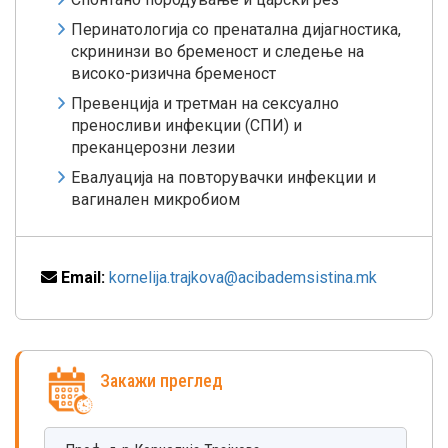
Перинатологија со пренатална дијагностика,
скрининзи во бременост и следење на
високо-ризична бременост
Превенција и третман на сексуално
преносливи инфекции (СПИ) и
преканцерозни лезии
Евалуација на повторувачки инфекции и
вагинален микробиом
Email:
kornelija.trajkova@acibademsistina.mk
Закажи преглед