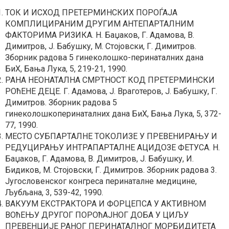
ТОК И ИСХОД ПРЕТЕРМИНСКИХ ПОРОЃАЈА
КОМПЛИЦИРАНИМ ДРУГИМ АНТЕПАРТАЛНИМ
ФАКТОРИМА РИЗИКА. Н. Баџаков, Г. Адамова, В.
Димитров, Ј. Бабушку, М. Стојовски, Г. Димитров.
Зборник радова 5 гинеколошко-перинаталних дана
БиХ, Бања Лука, 5, 219-21, 1990.
РАНА НЕОНАТАЛНА СМРТНОСТ КОД ПРЕТЕРМИНСКИ
РОħЕНЕ ДЕЦЕ. Г. Адамова, Ј. Враготеров, Ј. Бабушку, Г.
Димитров. Зборник радова 5
гинеколошкоперинаталних дана БиХ, Бања Лука, 5, 372-
77, 1990.
МЕСТО СУБПАРТАЛНЕ ТОКОЛИЗЕ У ПРЕВЕНИРАЊУ И
РЕДУЦИРАЊУ ИНТРАПАРТАЛНЕ АЦИДОЗЕ ФЕТУСА. Н.
Баџаков, Г. Адамова, В. Димитров, Ј. Бабушку, И.
Бидиков, М. Стојовски, Г. Димитров. Зборник радова 3.
Југословенског конгреса перинаталне медицине,
Љубљана, 3, 539-42, 1990.
ВАКУУМ ЕКСТРАКТОРА И ФОРЦЕПСА У АКТИВНОМ
ВОħЕЊУ ДРУГОГ ПОРОħАЈНОГ ДОБА У ЦИЉУ
ПРЕВЕНЦИЈЕ РАНОГ ПЕРИНАТАЛНОГ МОРБИДИТЕТА