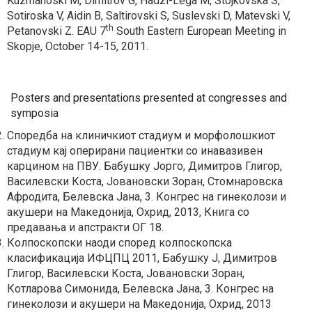
Kuzmanoski M, Dimitrov G, Hadzi-Lega M, Stojkovska S,
Sotiroska V, Aidin B, Saltirovski S, Suslevski D, Matevski V,
th
Petanovski Z. EAU 7
South Eastern European Meeting in
Skopje, October 14-15, 2011.
Posters and presentations presented at congresses and
symposia
Споредба на клиничкиот стадиум и морфолошкиот
стадиум кај оперирани пациентки со инавазивен
карцином на ПВУ. Бабушку Јорго, Димитров Глигор,
Василевски Коста, Јовановски Зоран, Стомнаровска
Афродита, Белевска Јана, 3. Конгрес на гинеколози и
акушери на Македонија, Охрид, 2013, Книга со
предавања и апстракти ОГ 18.
Колпоскопски наоди според колпоскопска
класификација ИФЦПЦ 2011, Бабушку Ј, Димитров
Глигор, Василевски Коста, Јовановски Зоран,
Котларова Симонида, Белевска Јана, 3. Конгрес на
гинеколози и акушери на Македонија, Охрид, 2013