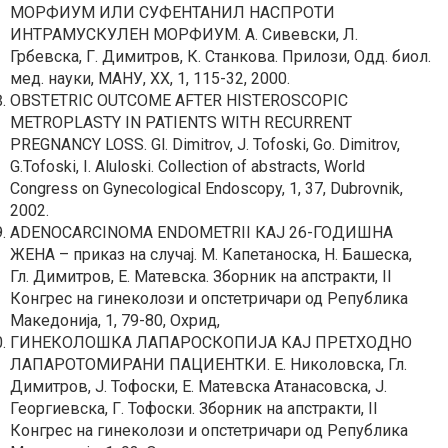
МОРФИУМ ИЛИ СУФЕНТАНИЛ НАСПРОТИ
ИНТРАМУСКУЛЕН МОРФИУМ. А. Сивевски, Л.
Грбевска, Г. Димитров, К. Станкова. Прилози, Одд. биол.
мед. науки, МАНУ, XX, 1, 115-32, 2000.
OBSTETRIC OUTCOME AFTER HISTEROSCOPIC
METROPLASTY IN PATIENTS WITH RECURRENT
PREGNANCY LOSS. Gl. Dimitrov, J. Tofoski, Go. Dimitrov,
G.Tofoski, I. Aluloski. Collection of abstracts, World
Congress on Gynecological Endoscopy, 1, 37, Dubrovnik,
2002.
ADENOCARCINOMA ENDOMETRII КАЈ 26-ГОДИШНА
ЖЕНА – приказ на случај. М. Капетаноска, Н. Башеска,
Гл. Димитров, Е. Матевска. Зборник на апстракти, II
Конгрес на гинеколози и опстетричари од Република
Македонија, 1, 79-80, Охрид,
ГИНЕКОЛОШКА ЛАПАРОСКОПИЈА КАЈ ПРЕТХОДНО
ЛАПАРОТОМИРАНИ ПАЦИЕНТКИ. Е. Николовска, Гл.
Димитров, Ј. Тофоски, Е. Матевска Атанасовска, Ј.
Георгиевска, Г. Тофоски. Зборник на апстракти, II
Конгрес на гинеколози и опстетричари од Република