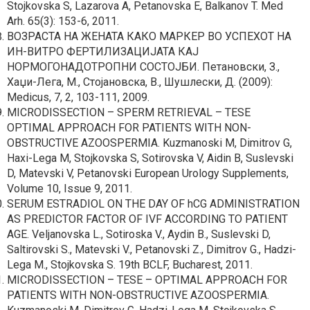
Stojkovska S, Lazarova A, Petanovska E, Balkanov T. Med
Arh. 65(3): 153-6, 2011.
ВОЗРАСТА НА ЖЕНАТА КАКО МАРКЕР ВО УСПЕХОТ НА
ИН-ВИТРО ФЕРТИЛИЗАЦИЈАТА КАЈ
НОРМОГОНАДОТРОПНИ СОСТОЈБИ. Петановски, З.,
Хаџи-Лега, М., Стојановска, В., Шушлески, Д. (2009):
Medicus, 7, 2, 103-111, 2009.
MICRODISSECTION – SPERM RETRIEVAL – TESE
OPTIMAL APPROACH FOR PATIENTS WITH NON-
OBSTRUCTIVE AZOOSPERMIA. Kuzmanoski M, Dimitrov G,
Haxi-Lega M, Stojkovska S, Sotirovska V, Aidin B, Suslevski
D, Matevski V, Petanovski European Urology Supplements,
Volume 10, Issue 9, 2011.
SERUM ESTRADIOL ON THE DAY OF hCG ADMINISTRATION
AS PREDICTOR FACTOR OF IVF ACCORDING TO PATIENT
AGE. Veljanovska L., Sotiroska V., Aydin B., Suslevski D,
Saltirovski S., Matevski V., Petanovski Z., Dimitrov G., Hadzi-
Lega M., Stojkovska S. 19th BCLF, Bucharest, 2011.
MICRODISSECTION – TESE – OPTIMAL APPROACH FOR
PATIENTS WITH NON-OBSTRUCTIVE AZOOSPERMIА.