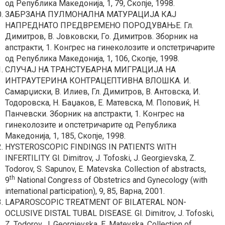
од Република Македонија, 1, 79, Скопје, 1998.
ЗАБРЗАНА ПУЛМОНАЛНА МАТУРАЦИЈА КАЈ
НАПРЕДНАТО ПРЕДВРЕМЕНО ПОРОДУВАЊЕ. Гл.
Димитров, В. Јовковски, Го. Димитров. Зборник на
апстракти, 1. Конгрес на гинеколозите и опстетричарите
од Република Македонија, 1, 106, Скопје, 1998.
СЛУЧАЈ НА ТРАНСТУБАРНА МИГРАЦИЈА НА
ИНТРАУТЕРИНА КОНТРАЦЕПТИВНА ВЛОШКА. И.
Самарџиски, В. Илиев, Гл. Димитров, В. Антовска, И.
Тодоровска, Н. Баџаков, Е. Матевска, М. Поповиќ, Н.
Панчевски. Зборник на апстракти, 1. Конгрес на
гинеколозите и опстетричарите од Република
Македонија, 1, 185, Скопје, 1998.
HYSTEROSCOPIC FINDINGS IN PATIENTS WITH
INFERTILITY. Gl. Dimitrov, J. Tofoski, J. Georgievska, Z.
Todorov, S. Sapunov, E. Matevska. Collection of abstracts,
th
9
National Congress of Obstetrics and Gynecology (with
international participation), 9, 85, Варна, 2001.
LAPAROSCOPIC TREATMENT OF BILATERAL NON-
OCLUSIVE DISTAL TUBAL DISEASE. Gl. Dimitrov, J. Tofoski,
Z. Todorov, J. Georgievska, E. Matevska. Collection of