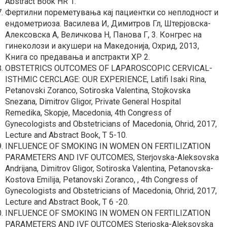
Abstract Book HR 1.
Фертилни пореметувања кај пациентки со неплодност и
ендометриоза. Василева И, Димитров Гл, Штерјовска-
Алексовска А, Величкова Н, Панова Г, 3. Конгрес на
гинеколози и акушери на Македонија, Охрид, 2013,
Книга со предавања и апстракти ХР 2.
OBSTETRICS OUTCOMES OF LAPAROSCOPIC CERVICAL-
ISTHMIC CERCLAGE: OUR EXPERIENCE, Latifi Isaki Rina,
Petanovski Zoranco, Sotiroska Valentina, Stojkovska
Snezana, Dimitrov Gligor, Private General Hospital
Remedika, Skopje, Macedonia, 4th Congress of
Gynecologists and Obstetricians of Macedonia, Ohrid, 2017,
Lecture and Abstract Book, T 5-10.
INFLUENCE OF SMOKING IN WOMEN ON FERTILIZATION
PARAMETERS AND IVF OUTCOMES, Sterjovska-Aleksovska
Andrijana, Dimitrov Gligor, Sotiroska Valentina, Petanovska-
Kostova Emilija, Petanovski Zoranco, , 4th Congress of
Gynecologists and Obstetricians of Macedonia, Ohrid, 2017,
Lecture and Abstract Book, T 6 -20.
INFLUENCE OF SMOKING IN WOMEN ON FERTILIZATION
PARAMETERS AND IVF OUTCOMES Sterjoska-Aleksovska