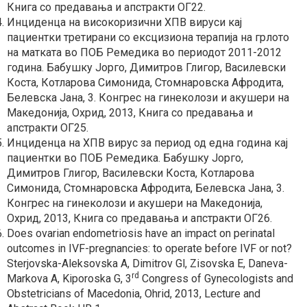
Книга со предавања и апстракти ОГ22.
Инциденца на високоризични ХПВ вируси кај
пациентки третирани со ексцизиона терапија на грлото
на матката во ПОБ Ремедика во периодот 2011-2012
година. Бабушку Јорго, Димитров Глигор, Василевски
Коста, Котларова Симонида, Стомнаровска Афродита,
Белевска Јана, 3. Конгрес на гинеколози и акушери на
Македонија, Охрид, 2013, Книга со предавања и
апстракти ОГ25.
Инциденца на ХПВ вирус за период од една година кај
пациентки во ПОБ Ремедика. Бабушку Јорго,
Димитров Глигор, Василевски Коста, Котларова
Симонида, Стомнаровска Афродита, Белевска Јана, 3.
Конгрес на гинеколози и акушери на Македонија,
Охрид, 2013, Книга со предавања и апстракти ОГ26.
Does ovarian endometriosis have an impact on perinatal
outcomes in IVF-pregnancies: to operate before IVF or not?
Sterjovska-Aleksovska A, Dimitrov Gl, Zisovska E, Daneva-
rd
Markova A, Kiporoska G, 3
Congress of Gynecologists and
Obstetricians of Macedonia, Ohrid, 2013, Lecture and