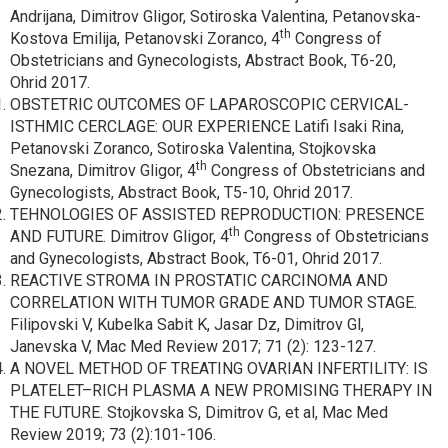
Andrijana, Dimitrov Gligor, Sotiroska Valentina, Petanovska-
th
Kostova Emilija, Petanovski Zoranco, 4
Congress of
Obstetricians and Gynecologists, Abstract Book, T6-20,
Ohrid 2017.
OBSTETRIC OUTCOMES OF LAPAROSCOPIC CERVICAL-
ISTHMIC CERCLAGE: OUR EXPERIENCE Latifi Isaki Rina,
Petanovski Zoranco, Sotiroska Valentina, Stojkovska
th
Snezana, Dimitrov Gligor, 4
Congress of Obstetricians and
Gynecologists, Abstract Book, T5-10, Ohrid 2017.
TEHNOLOGIES OF ASSISTED REPRODUCTION: PRESENCE
th
AND FUTURE. Dimitrov Gligor, 4
Congress of Obstetricians
and Gynecologists, Abstract Book, T6-01, Ohrid 2017.
REACTIVE STROMA IN PROSTATIC CARCINOMA AND
CORRELATION WITH TUMOR GRADE AND TUMOR STAGE.
Filipovski V, Kubelka Sabit K, Jasar Dz, Dimitrov Gl,
Janevska V, Mac Med Review 2017; 71 (2): 123-127.
A NOVEL METHOD OF TREATING OVARIAN INFERTILITY: IS
PLATELET–RICH PLASMA A NEW PROMISING THERAPY IN
THE FUTURE. Stojkovska S, Dimitrov G, et al, Mac Med
Review 2019; 73 (2):101-106.