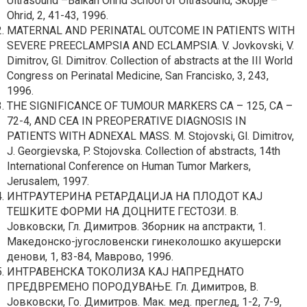
Ultrasound –Balkan Ohrid School of Ultrasound, Skopje –
Ohrid, 2, 41-43, 1996.
MATERNAL AND PERINATAL OUTCOME IN PATIENTS WITH
SEVERE PREECLAMPSIA AND ECLAMPSIA. V. Jovkovski, V.
Dimitrov, Gl. Dimitrov. Collection of abstracts at the III World
Congress on Perinatal Medicine, San Francisko, 3, 243,
1996.
THE SIGNIFICANCE OF TUMOUR MARKERS CA – 125, CA –
72-4, AND CEA IN PREOPERATIVE DIAGNOSIS IN
PATIENTS WITH ADNEXAL MASS. M. Stojovski, Gl. Dimitrov,
J. Georgievska, P. Stojovska. Collection of abstracts, 14th
International Conference on Human Tumor Markers,
Jerusalem, 1997.
ИНТРАУТЕРИНА РЕТАРДАЦИЈА НА ПЛОДОТ КАЈ
ТЕШКИТЕ ФОРМИ НА ДОЦНИТЕ ГЕСТОЗИ. В.
Јовковски, Гл. Димитров. Зборник на апстракти, 1.
Македонско-југословенски гинеколошко акушерски
денови, 1, 83-84, Маврово, 1996.
ИНТРАВЕНСКА ТОКОЛИЗА КАЈ НАПРЕДНАТО
ПРЕДВРЕМЕНО ПОРОДУВАЊЕ. Гл. Димитров, В.
Јовковски, Го. Димитров. Мак. мед. преглед, 1-2, 7-9,