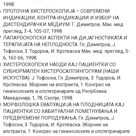
1998.
ПРОТОЧНА ХИСТЕРОСКОПИЈА – СОВРЕМЕНИ
ИНДИКАЦИИ, КОНТРА ИНДИКАЦИИ И ИЗБОР НА
ДИСТЕНДИРАЧКИ МЕДИУМ. Г. Димитров. Мак. мед.
преглед, 3-4, 105-07, 1998.
ЛАПАРОСКОПСКИ АСПЕКТИ НА ДИЈАГНОСТИКАТА И
ТЕРАПИЈАТА НА НЕПЛОДНОСТА. Гл. Димитров, Ј.
Тофоски, З. Тодоров, И. Крстевска Мак. мед. преглед, 5-
6, 163-66, 1998.
ХИСТЕРОСКОПСКИ НАОДИ КАЈ ПАЦИЕНТКИ СО
СУБНОРМАЛЕН ХИСТЕРОСАЛПИНГОГРАМ (НАШИ
ИСКУСТВА). Ј. Тофоски, Гл. Димитров, З. Тодоров, И.
Крстевска. Зборник на апстракти, 1. Конгрес на
гинеколозите и опстетричарите од Република
Македонија, 1, 78, Скопје, 1998.
МОРФОЛОШКА ЕВАЛУАЦИЈА НА ПЛОДНИЦАТА КАЈ
ПАЦИЕНТКИ СО ХАБИТУАЛНИ ПОМЕТНУВАЊА И
ПРЕДВРЕМЕНИ ПОРОДУВАЊА, Гл. Димитров, Ј.
Тофоски, З. Тодоров, И. Крстевска. Зборник на
апстракти, 1. Конгрес на гинеколозите и опстетричарите