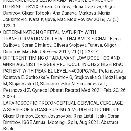
PRECANCEROUS LESION AND INVASIVE CANCER OF
UTERINE CERVIX. Goran Dimitrov, Elena Dzikova, Gligor
Dimitrov, Gligor Tofoski, Ana Daneva-Markova, Marija
Joksimovic, Ivana Kjajova, Mac Med Review 2018; 73 (2):
123-9.
DETERMINATION OF FETAL MATURITY WITH
TRANSFORMATION OF FETAL THALAMUS SIGNAL. Elena
Dzikova, Goran Dimitrov, Olivera Stojceva Taneva, Gligor
Dimitrov, Mac Med Review 2017; 71 (1): 32-37.
DIFFERENT TIMING OF ADJUVANT LOW DOSE HCG AND
GNRH AGONIST TRIGGER PROTOCOL IN OHSS HIGH RISC
PATIENT WITH PEAK E2 LEVEL <4000PG/ML. Petanovska
Kostova E, Sotiroska V, Dimitrov G, Stojkovska S, Hadzi Lega
M, Stojanovska D, Stamenkovska N, Simjanovska L,
Petanovski Z, Gynecol Obstet Reorod Med 2021 Feb. 20; 26:
203-9.
LAPAROSCOPIC PRECONCEPTUAL CERVICAL CERCLAGE –
A SERIES OF 65 CASES USING A MODIFIED TECHNIQUE.
Gligor Dimitrov, Zoran Jovanovski, Rina Ljatifi Isaki, Goran
Dimitrov, ISGE Annual Meeting , Split, Aug 2021, Abstract
Book.