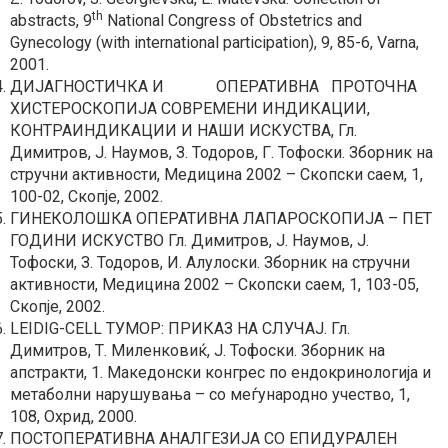
th
abstracts, 9
National Congress of Obstetrics and
Gynecology (with international participation), 9, 85-6, Varna,
2001.
ДИЈАГНОСТИЧКА И ОПЕРАТИВНА ПРОТОЧНА
ХИСТЕРОСКОПИЈА СОВРЕМЕНИ ИНДИКАЦИИ,
КОНТРАИНДИКАЦИИ И НАШИ ИСКУСТВА, Гл.
Димитров, Ј. Наумов, З. Тодоров, Г. Тофоски. Зборник на
стручни активности, Медицина 2002 – Скопски саем, 1,
100-02, Скопје, 2002.
ГИНЕКОЛОШКА ОПЕРАТИВНА ЛАПАРОСКОПИЈА – ПЕТ
ГОДИНИ ИСКУСТВО Гл. Димитров, Ј. Наумов, Ј.
Тофоски, З. Тодоров, И. Алулоски. Зборник на стручни
активности, Медицина 2002 – Скопски саем, 1, 103-05,
Скопје, 2002.
LEIDIG-CELL ТУМОР: ПРИКАЗ НА СЛУЧАЈ. Гл.
Димитров, Т. Миленковиќ, Ј. Тофоски. Зборник на
апстракти, 1. Македонски конгрес по ендокринологија и
метаболни нарушувања – со меѓународно учество, 1,
108, Охрид, 2000.
ПОСТОПЕРАТИВНА АНАЛГЕЗИЈА СО ЕПИДУРАЛЕН