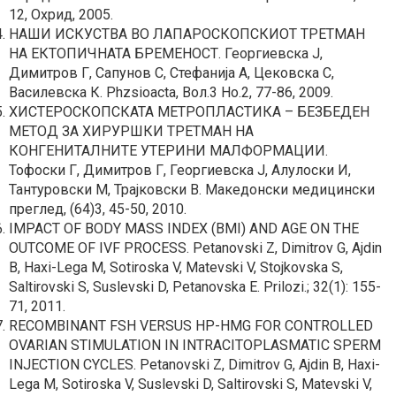
12, Охрид, 2005.
НАШИ ИСКУСТВА ВО ЛАПАРОСКОПСКИОТ ТРЕТМАН
НА ЕКТОПИЧНАТА БРЕМЕНОСТ. Георгиевска Ј,
Димитров Г, Сапунов С, Стефанија А, Цековска С,
Василевска К. Phzsioacta, Вол.3 Но.2, 77-86, 2009.
ХИСТЕРОСКОПСКАТА МЕТРОПЛАСТИКА – БЕЗБЕДЕН
МЕТОД ЗА ХИРУРШКИ ТРЕТМАН НА
КОНГЕНИТАЛНИТЕ УТЕРИНИ МАЛФОРМАЦИИ.
Тофоски Г, Димитров Г, Георгиевска Ј, Алулоски И,
Тантуровски М, Трајковски В. Македонски медицински
преглед, (64)3, 45-50, 2010.
IMPACT OF BODY MASS INDEX (BMI) AND AGE ON THE
OUTCOME OF IVF PROCESS. Petanovski Z, Dimitrov G, Ajdin
B, Haxi-Lega M, Sotiroska V, Matevski V, Stojkovska S,
Saltirovski S, Suslevski D, Petanovska E. Prilozi.; 32(1): 155-
71, 2011.
RECOMBINANT FSH VERSUS HP-HMG FOR CONTROLLED
OVARIAN STIMULATION IN INTRACITOPLASMATIC SPERM
INJECTION CYCLES. Petanovski Z, Dimitrov G, Ajdin B, Haxi-
Lega M, Sotiroska V, Suslevski D, Saltirovski S, Matevski V,