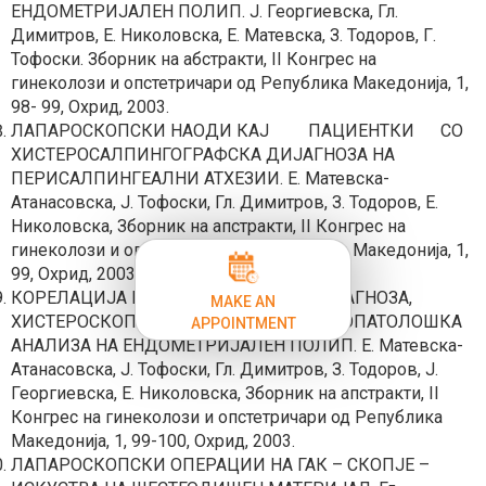
ЕНДОМЕТРИЈАЛЕН ПОЛИП. Ј. Георгиевска, Гл.
Димитров, Е. Николовска, Е. Матевска, З. Тодоров, Г.
Тофоски. Зборник на абстракти, II Конгрес на
гинеколози и опстетричари од Република Македонија, 1,
98- 99, Охрид, 2003.
ЛАПАРОСКОПСКИ НАОДИ КАЈ ПАЦИЕНТКИ СО
ХИСТЕРОСАЛПИНГОГРАФСКА ДИЈАГНОЗА НА
ПЕРИСАЛПИНГЕАЛНИ АТХЕЗИИ. Е. Матевска-
Атанасовска, Ј. Тофоски, Гл. Димитров, З. Тодоров, Е.
Николовска, Зборник на апстракти, II Конгрес на
гинеколози и опстетричари од Република Македонија, 1,
99, Охрид, 2003.
КОРЕЛАЦИЈА МЕЃУ УЛТРАЗВУЧНА ДИЈАГНОЗА,
MAKE AN
ХИСТЕРОСКОПСКА РЕСЕКЦИЈА И ХИСТОПАТОЛОШКА
APPOINTMENT
АНАЛИЗА НА ЕНДОМЕТРИЈАЛЕН ПОЛИП. Е. Матевска-
Атанасовска, Ј. Тофоски, Гл. Димитров, З. Тодоров, Ј.
Георгиевска, Е. Николовска, Зборник на апстракти, II
Конгрес на гинеколози и опстетричари од Република
Македонија, 1, 99-100, Охрид, 2003.
ЛАПАРОСКОПСКИ ОПЕРАЦИИ НА ГАК – СКОПЈЕ –