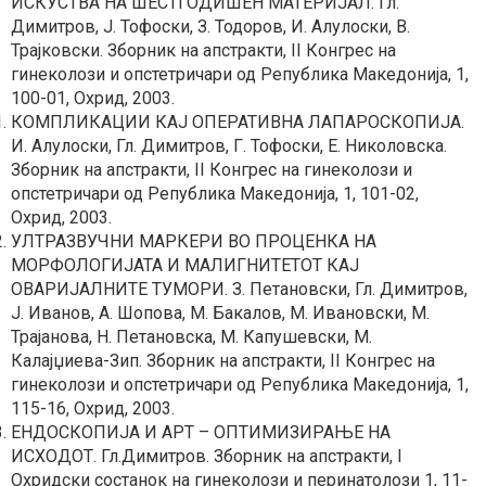
ИСКУСТВА НА ШЕСТГОДИШЕН МАТЕРИЈАЛ. Гл.
Димитров, Ј. Тофоски, З. Тодоров, И. Алулоски, В.
Трајковски. Зборник на апстракти, II Конгрес на
гинеколози и опстетричари од Република Македонија, 1,
100-01, Охрид, 2003.
КОМПЛИКАЦИИ КАЈ ОПЕРАТИВНА ЛАПАРОСКОПИЈА.
И. Алулоски, Гл. Димитров, Г. Тофоски, Е. Николовска.
Зборник на апстракти, II Конгрес на гинеколози и
опстетричари од Република Македонија, 1, 101-02,
Охрид, 2003.
УЛТРАЗВУЧНИ МАРКЕРИ ВО ПРОЦЕНКА НА
МОРФОЛОГИЈАТА И МАЛИГНИТЕТОТ КАЈ
ОВАРИЈАЛНИТЕ ТУМОРИ. З. Петановски, Гл. Димитров,
Ј. Иванов, А. Шопова, М. Бакалов, М. Ивановски, М.
Трајанова, Н. Петановска, М. Капушевски, М.
Калајџиева-Зип. Зборник на апстракти, II Конгрес на
гинеколози и опстетричари од Република Македонија, 1,
115-16, Охрид, 2003.
ЕНДОСКОПИЈА И АРТ – ОПТИМИЗИРАЊЕ НА
ИСХОДОТ. Гл.Димитров. Зборник на апстракти, I
Охридски состанок на гинеколози и перинатолози 1, 11-