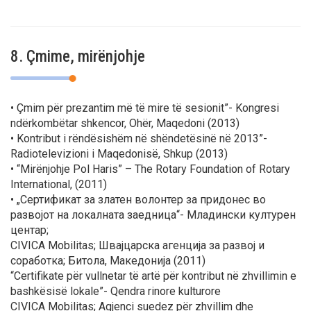
8. Çmime, mirënjohje
• Çmim për prezantim më të mire të sesionit”- Kongresi
ndërkombëtar shkencor, Ohër, Maqedoni (2013)
• Kontribut i rëndësishëm në shëndetësinë në 2013”-
Radiotelevizioni i Maqedonisë, Shkup (2013)
• “Mirënjohje Pol Haris” – The Rotary Foundation of Rotary
International, (2011)
• „Сертификат за златен волонтер за придонес во
развојот на локалната заедница“- Младински културен
центар;
CIVICA Mobilitas; Швајцарска агенција за развој и
соработка; Битола, Македонија (2011)
“Certifikate për vullnetar të artë për kontribut në zhvillimin e
bashkësisë lokale”- Qendra rinore kulturore
CIVICA Mobilitas; Agjenci suedez për zhvillim dhe