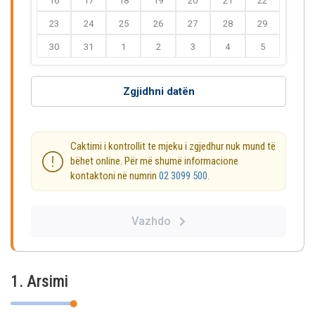
16
17
18
19
20
21
22
23
24
25
26
27
28
29
30
31
1
2
3
4
5
Zgjidhni datën
Caktimi i kontrollit te mjeku i zgjedhur nuk mund të
bëhet online. Për më shumë informacione
kontaktoni në numrin
02 3099 500
.
Vazhdo
1. Arsimi