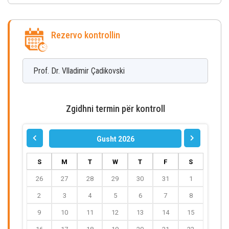
Rezervo kontrollin
Prof. Dr. Vlladimir
Çadikovski
Zgidhni termin për kontroll
Gusht 2026
S
M
T
W
T
F
S
26
27
28
29
30
31
1
2
3
4
5
6
7
8
9
10
11
12
13
14
15