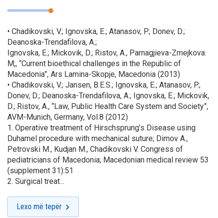
• Chadikovski, V.; Ignovska, E.; Atanasov, P.; Donev, D.;
Deanoska-Trendafilova, A.;
Ignovska, E.; Mickovik, D.; Ristov, A., Parnagjieva-Zmejkova.
M;, “Current bioethical challenges in the Republic of
Macedonia”, Ars Lamina-Skopje, Macedonia (2013)
• Chadikovski, V.; Jansen, B.E.S.; Ignovska, E.; Atanasov, P.;
Donev, D.; Deanoska-Trendafilova, A.; Ignovska, E.; Mickovik,
D.; Ristov, A., “Law, Public Health Care System and Society”,
AVM-Munich, Germany, Vol.8 (2012)
1. Operative treatment of Hirschsprung’s Disease using
Duhamel procedure with mechanical suture; Dimov A.,
Petrovski M., Kudjan M., Chadikovski V. Congress of
pediatricians of Macedonia; Macedonian medical review 53
(supplement 31):51
2. Surgical treat...
Lexo më tepër